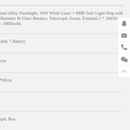
um Alloy Flashlight, 30W White Laser + SMD Side Light Strip with
 Hammer & Glass Breaker, Telescopic Zoom, External 1 * 26650
ry, 5800mAh
ble + Battery
5cm
*60cm
opic Box