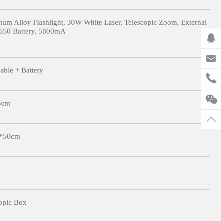
um Alloy Flashlight, 30W White Laser, Telescopic Zoom, External
650 Battery, 5800mA
ble + Battery
5cm
*50cm
opic Box