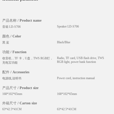
产品名称 / Product name
Speaker LD-S706
音箱 LD-S706
颜色 / Color
Black/Blue
黑 蓝
功能 / Function
Radio, TF card, USB flash drive, TWS
收音机，TF 卡，U盘，TWS RGB灯，
RGB light, power bank function
充电宝功能
配件 / Accessories
Power cord, instruction manual
电源线,说明书
产品尺寸 / Product size
168*102*65mm
168*102*65mm
外箱尺寸 / Carton size
63*42.5*41CM
63*42.5*41CM