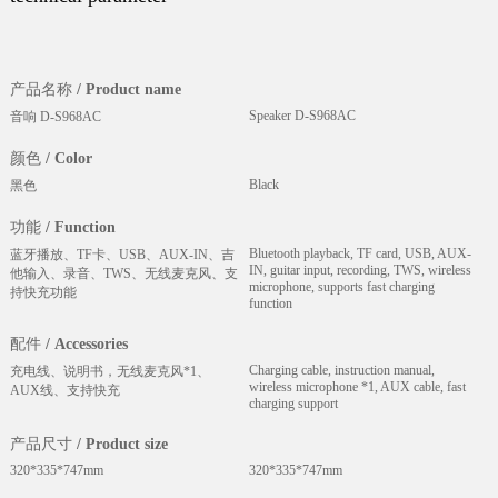
产品名称 / Product name
Speaker D-S968AC
音响 D-S968AC
颜色 / Color
Black
黑色
功能 / Function
Bluetooth playback, TF card, USB, AUX-
蓝牙播放、TF卡、USB、AUX-IN、吉
IN, guitar input, recording, TWS, wireless
他输入、录音、TWS、无线麦克风、支
microphone, supports fast charging
持快充功能
function
配件 / Accessories
Charging cable, instruction manual,
充电线、说明书，无线麦克风*1、
wireless microphone *1, AUX cable, fast
AUX线、支持快充
charging support
产品尺寸 / Product size
320*335*747mm
320*335*747mm