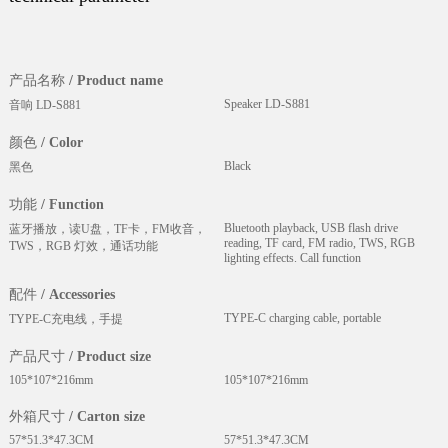
产品名称 / Product name
Speaker LD-S881
音响 LD-S881
颜色 / Color
Black
黑色
功能 / Function
Bluetooth playback, USB flash drive
蓝牙播放，读U盘，TF卡，FM收音，
reading, TF card, FM radio, TWS, RGB
TWS，RGB 灯效，通话功能
lighting effects. Call function
配件 / Accessories
TYPE-C charging cable, portable
TYPE-C充电线，手提
产品尺寸 / Product size
105*107*216mm
105*107*216mm
外箱尺寸 / Carton size
57*51.3*47.3CM
57*51.3*47.3CM