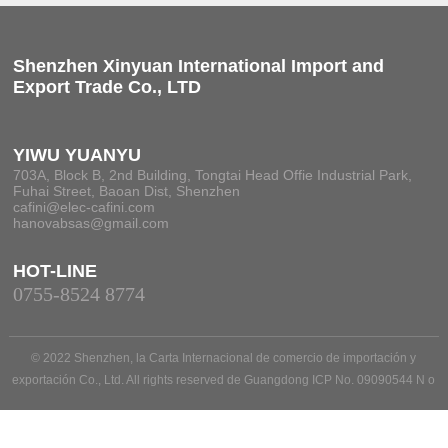
Shenzhen Xinyuan International Import and
Export Trade Co., LTD
YIWU YUANYU
703A, Block B, 2nd Building, Tongtai Head Offie Industrial Park,
Fuhai Street, Baoan Dist, Shenzhen
cafini@elec-cafini.com
hanovabsas@gmail.com
HOT-LINE
0755-8524 8774
© 2022 Shenzhen, la Carta Internacional de comercio de importación y
exportación Co., Ltd. All rights reserved de Guangdong ICP No. 09090544 N o