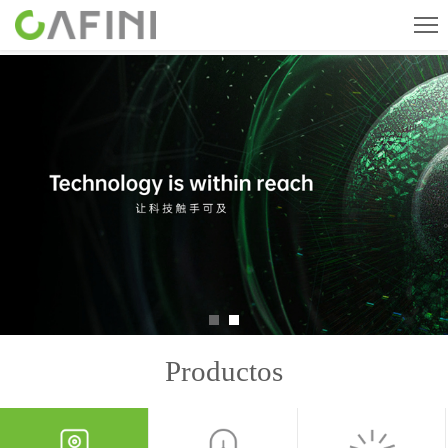
Inicio
Su marca
Productos
Quienes Somos
Noticias
Trabajar con nosotros
Contacte con nosotros
Productos
CN
English
ESPAÑOL