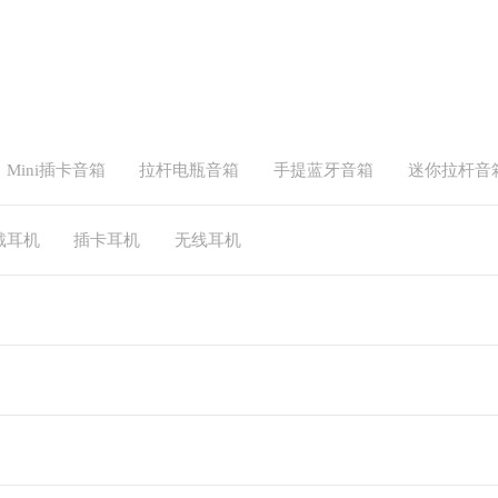
Mini插卡音箱
拉杆电瓶音箱
手提蓝牙音箱
迷你拉杆音
戴耳机
插卡耳机
无线耳机